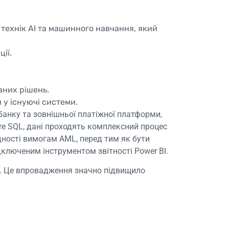
технік AI та машинного навчання, який
ії.
аних рішень.
 у існуючі системи.
 банку та зовнішньої платіжної платформи,
ure SQL, дані проходять комплексний процес
дності вимогам AML, перед тим як бути
дключеним інструментом звітності Power BI.
L. Це впровадження значно підвищило