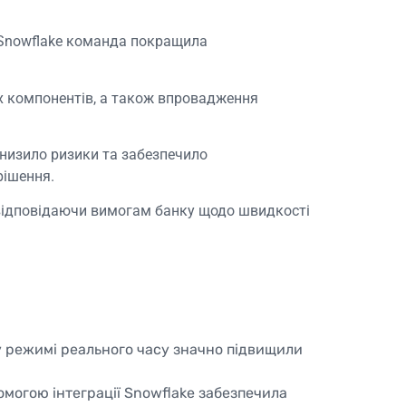
зі Snowflake команда покращила
их компонентів, а також впровадження
знизило ризики та забезпечило
 рішення.
 відповідаючи вимогам банку щодо швидкості
у режимі реального часу значно підвищили
омогою інтеграції Snowflake забезпечила