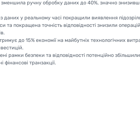
 зменшила ручну обробку даних до 40%, значно знизивши
ліз даних у реальному часі покращили виявлення підозріло
 та покращена точність відповідності знизили операційн
в.
дтримує до 15% економії на майбутніх технологічних витр
вестицій.
ені рамки безпеки та відповідності потенційно збільшили
і фінансові транзакції.
отокової обробки даних у реал
регіонального банку