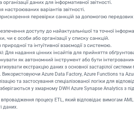
 організації даних для інформативної звітності.
я настроюваних варіантів звітності.
прискорення перевірки санкцій за допомогою передових 
езпечення доступу до найактуальнішої та точної інформац
, чи є особи або організації у списку санкцій.
природної та інтуїтивної взаємодії з системою.
AI: Для надання цінних інсайтів для прийняття обґрунтов
онувати як автономний інструмент або бути інтегрованим
матизувати екстракцію даних з основної застарілої системи
Використовуючи Azure Data Factory, Azure Functions та Az
зацію та застосування спеціалізованої логіки для відпові
 зберігаються у хмарному DWH Azure Synapse Analytics з пі
го впровадження процесу ETL, який відповідає вимогам AM
і даних.