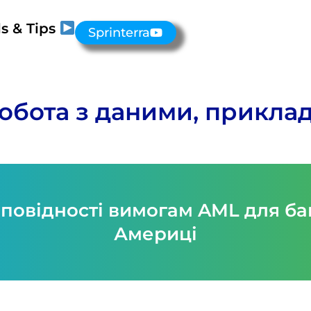
s & Tips
Sprinterra
обота з даними, прикла
повідності вимогам AML для бан
Америці