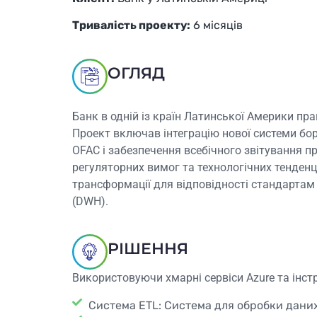
Тривалість проекту:
6 місяців
ОГЛЯД
Банк в одній із країн Латинської Америки пр
Проект включав інтеграцію нової системи бо
OFAC і забезпечення всебічного звітування пр
регуляторних вимог та технологічних тенденці
трансформації для відповідності стандартам
(DWH).
РІШЕННЯ
Використовуючи хмарні сервіси Azure та інстр
Система ETL: Система для обробки даних 