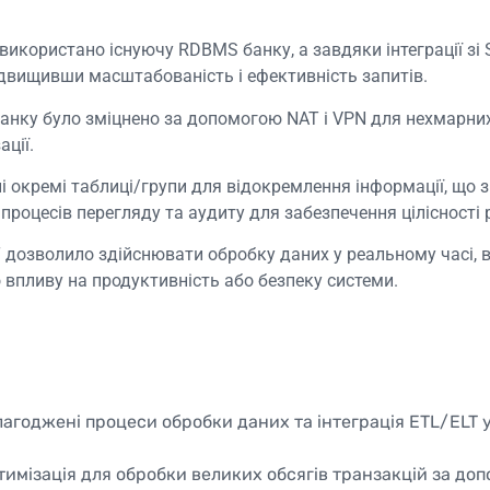
ло використано існуючу RDBMS банку, а завдяки інтеграції 
двищивши масштабованість і ефективність запитів.
 банку було зміцнено за допомогою NAT і VPN для нехмарн
ації.
і окремі таблиці/групи для відокремлення інформації, що 
 процесів перегляду та аудиту для забезпечення цілісності
 дозволило здійснювати обробку даних у реальному часі,
о впливу на продуктивність або безпеку системи.
агоджені процеси обробки даних та інтеграція ETL/ELT 
имізація для обробки великих обсягів транзакцій за доп