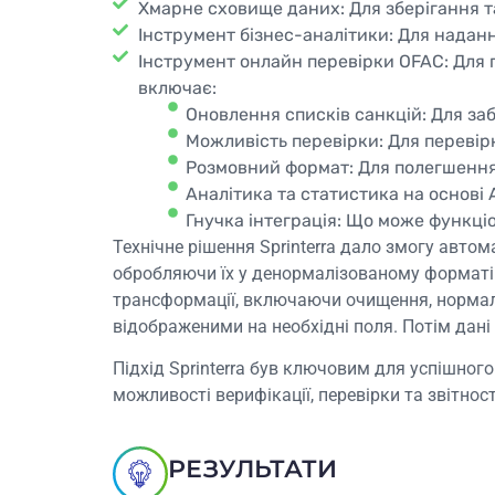
Хмарне сховище даних: Для зберігання та
Інструмент бізнес-аналітики: Для наданн
Інструмент онлайн перевірки OFAC: Для 
включає:
Оновлення списків санкцій: Для заб
Можливість перевірки: Для перевірки
Розмовний формат: Для полегшення 
Аналітика та статистика на основі 
Гнучка інтеграція: Що може функці
Технічне рішення Sprinterra дало змогу авто
обробляючи їх у денормалізованому форматі. 
трансформації, включаючи очищення, нормалі
відображеними на необхідні поля. Потім дані
Підхід Sprinterra був ключовим для успішно
можливості верифікації, перевірки та звітност
РЕЗУЛЬТАТИ