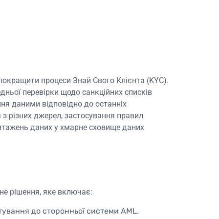
 покращити процеси Знай Свого Клієнта (KYC).
дньої перевірки щодо санкційних списків
іння даними відповідно до останніх
я з різних джерел, застосування правил
антажень даних у хмарне сховище даних
йне рішення, яке включає:
ртування до сторонньої системи AML.