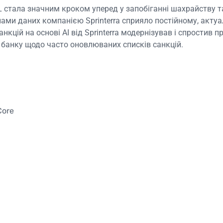
 стала значним кроком уперед у запобіганні шахрайству т
ми даних компанією Sprinterra сприяло постійному, актуаль
нкцій на основі AI від Sprinterra модернізував і спростив
 банку щодо часто оновлюваних списків санкцій.
Core