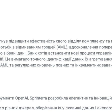
агнув підвищити ефективність свого відділу комплаєнсу та
ротьби з відмиванням грошей (AML), вдосконалення попере
о зібрані дані. Банк хотів встановити нові процеси управл
й. Це вимагало точного ідентифікації даних, їх агрегуванн
 AML та регулярних оновлень повних та інкрементних зав
ументи OpenAI, Sprinterra розробила елегантне та інноваці
з різних джерел, зберігання їх у сховищі даних і експо